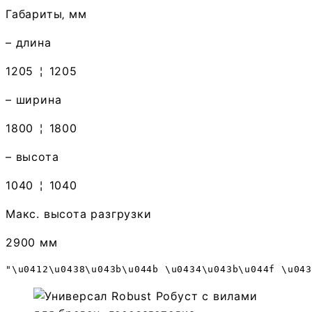
Габариты‚ мм
– длина
1205
¦
1205
– ширина
1800
¦
1800
– высота
1040
¦
1040
Макс. высота разгрузки
2900 мм
"\u0412\u0438\u043b\u044b \u0434\u043b\u044f \u043