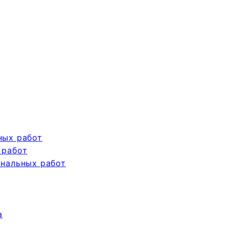
ных работ
 работ
унальных работ
а