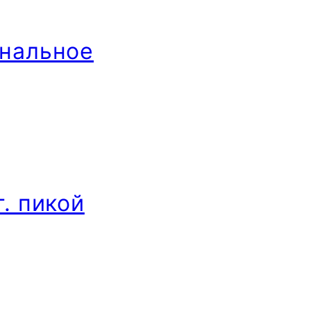
ональное
г. пикой