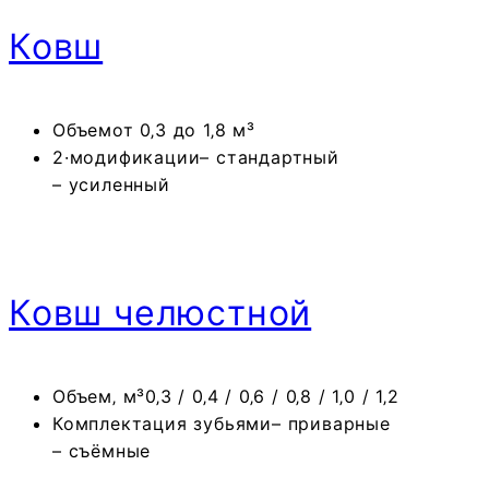
Ковш
Объем
от 0‚3 до 1‚8 м³
2·модификации
– стандартный
– усиленный
Ковш челюстной
Объем‚ м³
0‚3 / 0‚4 / 0‚6 / 0‚8 / 1‚0 / 1‚2
Комплектация зубьями
– приварные
– съёмные