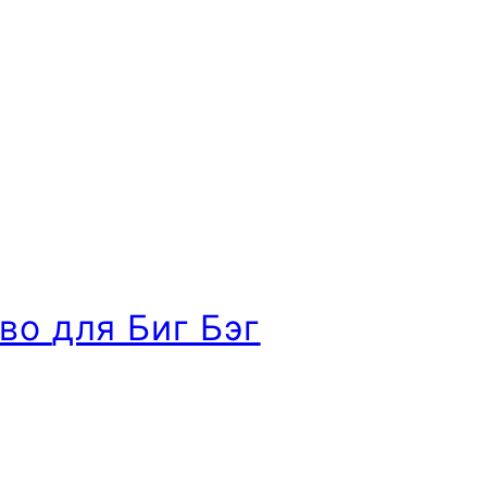
тво
для Биг Бэг