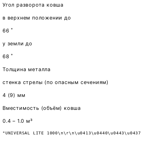
Угол разворота ковша
в верхнем положении до
66 ˚
у земли до
68 ˚
Толщина металла
стенка стрелы (по опасным сечениям)
4 (9) мм
Вместимость (объём) ковша
0.4 – 1.0 м³
"UNIVERSAL LITE 1000\n\r\n\u0413\u0440\u0443\u043