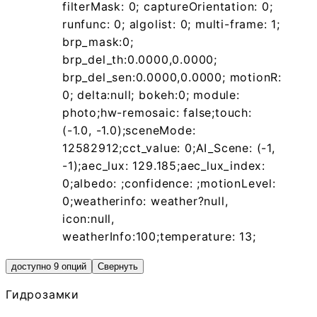
filterMask: 0; captureOrientation: 0;
runfunc: 0; algolist: 0; multi-frame: 1;
brp_mask:0;
brp_del_th:0.0000,0.0000;
brp_del_sen:0.0000,0.0000; motionR:
0; delta:null; bokeh:0; module:
photo;hw-remosaic: false;touch:
(-1.0, -1.0);sceneMode:
12582912;cct_value: 0;AI_Scene: (-1,
-1);aec_lux: 129.185;aec_lux_index:
0;albedo: ;confidence: ;motionLevel:
0;weatherinfo: weather?null,
icon:null,
weatherInfo:100;temperature: 13;
доступно 9 опций
Свернуть
Гидрозамки