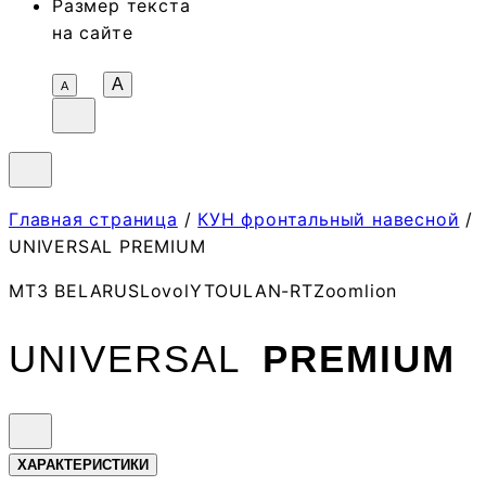
Размер текста
на сайте
A
А
Главная страница
/
КУН фронтальный навесной
/
UNIVERSAL PREMIUM
МТЗ BELARUS
Lovol
YTO
ULAN-RT
Zoomlion
UNIVERSAL
PREMIUM
ХАРАКТЕРИ­СТИКИ