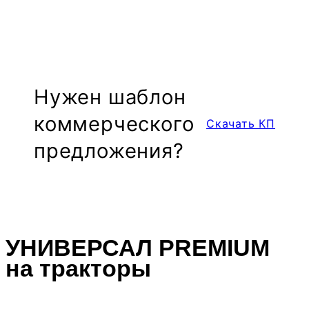
Нужен шаблон
ком­мер­чес­кого
Скачать КП
предложе­ния?
УНИВЕРСАЛ PREMIUM
на тракторы