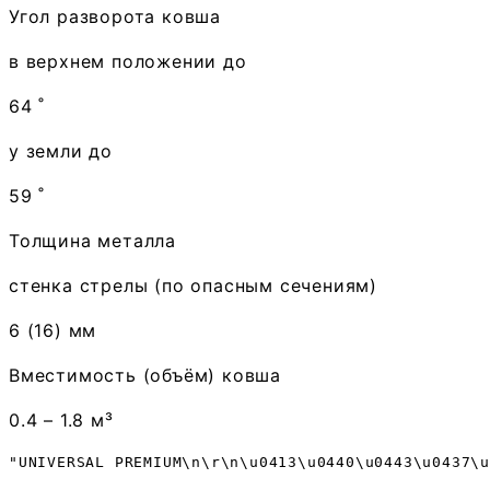
Угол разворота ковша
в верхнем положении до
64 ˚
у земли до
59 ˚
Толщина металла
стенка стрелы (по опасным сечениям)
6 (16) мм
Вместимость (объём) ковша
0.4 – 1.8 м³
"UNIVERSAL PREMIUM\n\r\n\u0413\u0440\u0443\u0437\