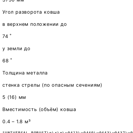
Угол разворота ковша
в верхнем положении до
74 ˚
у земли до
68 ˚
Толщина металла
стенка стрелы (по опасным сечениям)
5 (16) мм
Вместимость (объём) ковша
0.4 – 1.8 м³
"UNIVERSAL ROBUST\n\r\n\u0413\u0440\u0443\u0437\u