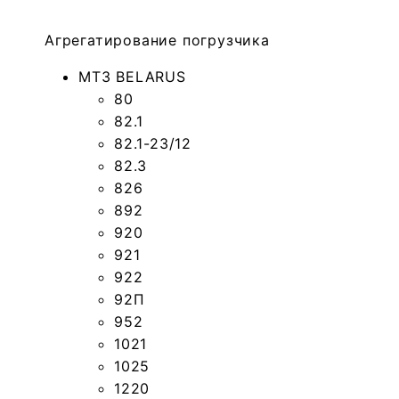
Агрегатирование погрузчика
МТЗ BELARUS
80
82.1
82.1-23/12
82.3
826
892
920
921
922
92П
952
1021
1025
1220