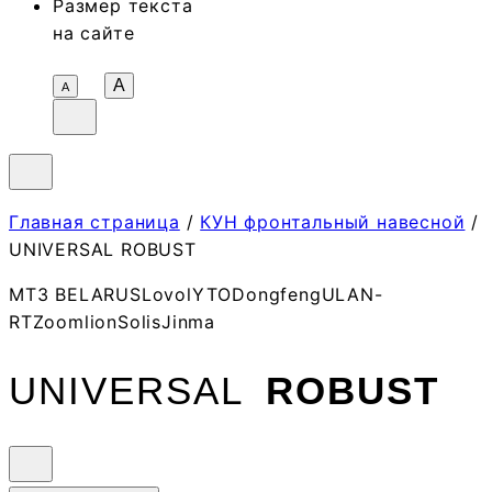
Размер текста
на сайте
A
А
Главная страница
/
КУН фронтальный навесной
/
UNIVERSAL ROBUST
МТЗ BELARUS
Lovol
YTO
Dongfeng
ULAN-
RT
Zoomlion
Solis
Jinma
UNIVERSAL
ROBUST