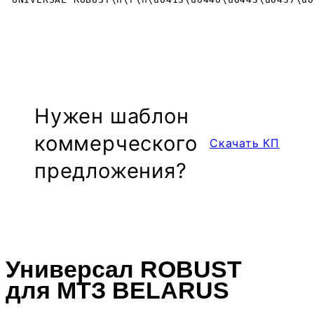
Нужен шаблон
ком­мер­чес­кого
Скачать КП
предложе­ния?
Универсал ROBUST
для МТЗ BELARUS