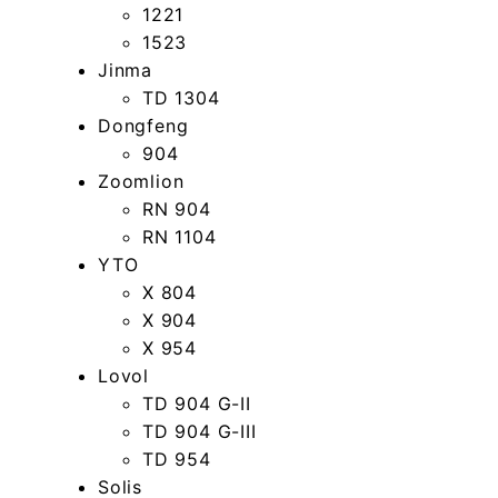
1221
1523
Jinma
TD 1304
Dongfeng
904
Zoomlion
RN 904
RN 1104
YTO
Х 804
X 904
X 954
Lovol
TD 904 G-II
TD 904 G-III
TD 954
Solis